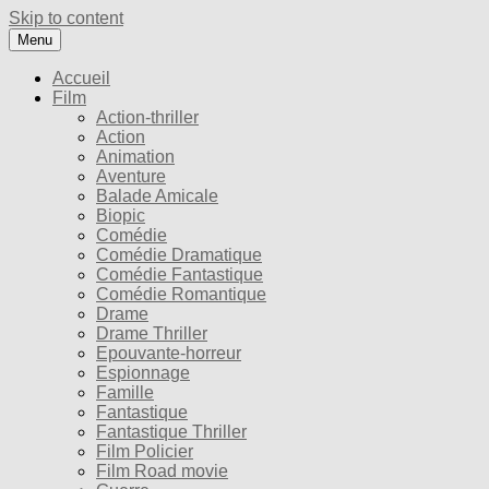
Skip to content
Menu
Accueil
Film
Action-thriller
Action
Animation
Aventure
Balade Amicale
Biopic
Comédie
Comédie Dramatique
Comédie Fantastique
Comédie Romantique
Drame
Drame Thriller
Epouvante-horreur
Espionnage
Famille
Fantastique
Fantastique Thriller
Film Policier
Film Road movie