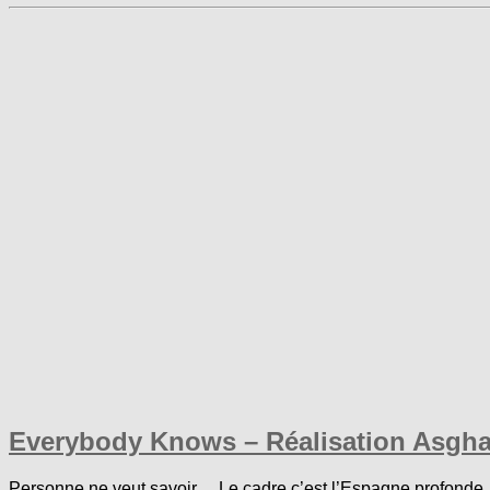
Everybody Knows – Réalisation Asgha
Personne ne veut savoir… Le cadre c’est l’Espagne profonde, l