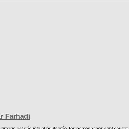
r Farhadi
’image est désuète et édulcorée, les personnages sont caricatur