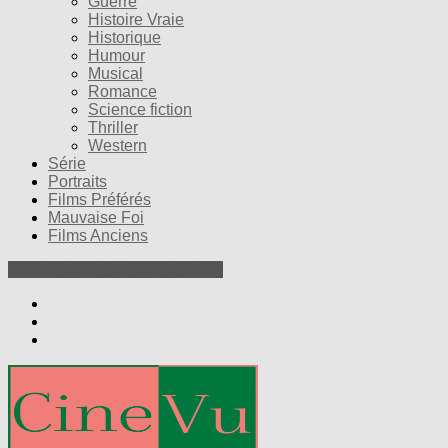
Guerre
Histoire Vraie
Historique
Humour
Musical
Romance
Science fiction
Thriller
Western
Série
Portraits
Films Préférés
Mauvaise Foi
Films Anciens
Nos Petites Critiques de Films