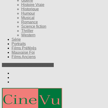
Guerre
Histoire Vraie
Historique
Humour
Musical
Romance
Science fiction
Thriller
Western
Série
Portraits
Films Préférés
Mauvaise Foi
Films Anciens
Nos Petites Critiques de Films