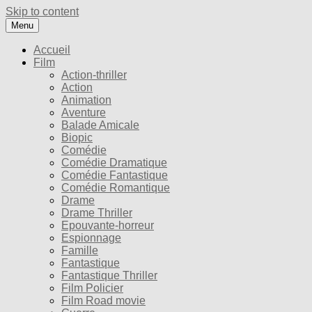
Skip to content
Menu
Accueil
Film
Action-thriller
Action
Animation
Aventure
Balade Amicale
Biopic
Comédie
Comédie Dramatique
Comédie Fantastique
Comédie Romantique
Drame
Drame Thriller
Epouvante-horreur
Espionnage
Famille
Fantastique
Fantastique Thriller
Film Policier
Film Road movie