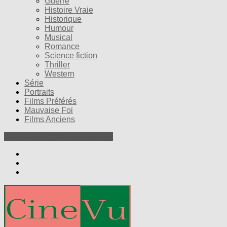
Guerre
Histoire Vraie
Historique
Humour
Musical
Romance
Science fiction
Thriller
Western
Série
Portraits
Films Préférés
Mauvaise Foi
Films Anciens
Nos Petites Critiques de Films