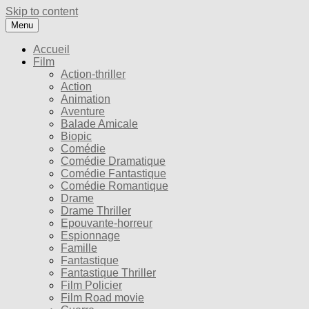
Skip to content
Menu
Accueil
Film
Action-thriller
Action
Animation
Aventure
Balade Amicale
Biopic
Comédie
Comédie Dramatique
Comédie Fantastique
Comédie Romantique
Drame
Drame Thriller
Epouvante-horreur
Espionnage
Famille
Fantastique
Fantastique Thriller
Film Policier
Film Road movie