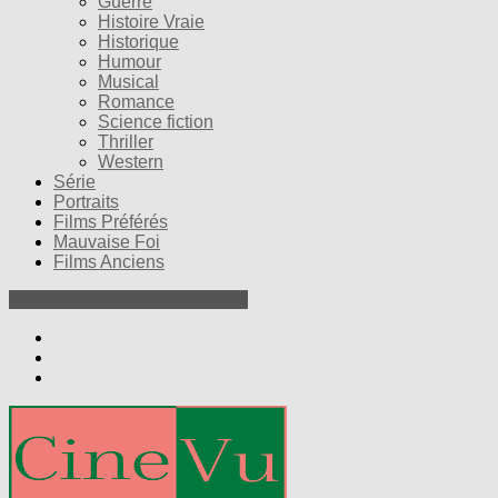
Guerre
Histoire Vraie
Historique
Humour
Musical
Romance
Science fiction
Thriller
Western
Série
Portraits
Films Préférés
Mauvaise Foi
Films Anciens
Nos Petites Critiques de Films