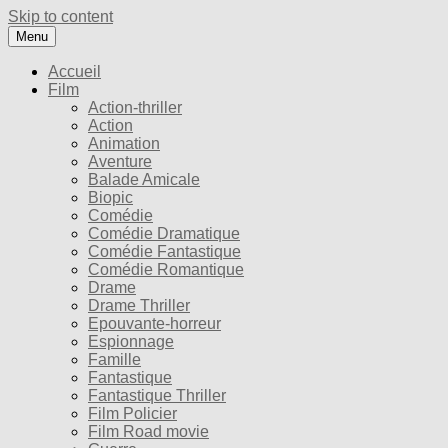
Skip to content
Menu
Accueil
Film
Action-thriller
Action
Animation
Aventure
Balade Amicale
Biopic
Comédie
Comédie Dramatique
Comédie Fantastique
Comédie Romantique
Drame
Drame Thriller
Epouvante-horreur
Espionnage
Famille
Fantastique
Fantastique Thriller
Film Policier
Film Road movie