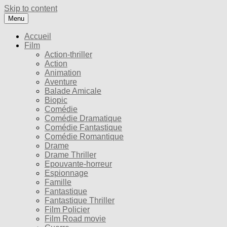
Skip to content
Menu
Accueil
Film
Action-thriller
Action
Animation
Aventure
Balade Amicale
Biopic
Comédie
Comédie Dramatique
Comédie Fantastique
Comédie Romantique
Drame
Drame Thriller
Epouvante-horreur
Espionnage
Famille
Fantastique
Fantastique Thriller
Film Policier
Film Road movie