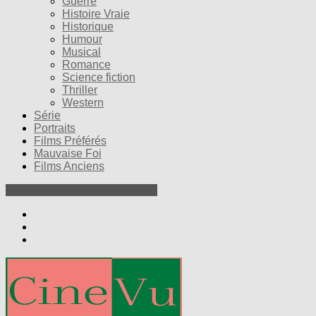
Guerre
Histoire Vraie
Historique
Humour
Musical
Romance
Science fiction
Thriller
Western
Série
Portraits
Films Préférés
Mauvaise Foi
Films Anciens
Nos Petites Critiques de Films