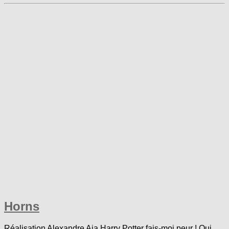
Horns
Réalisation Alexandre Aja Harry Potter fais-moi peur ! Oui