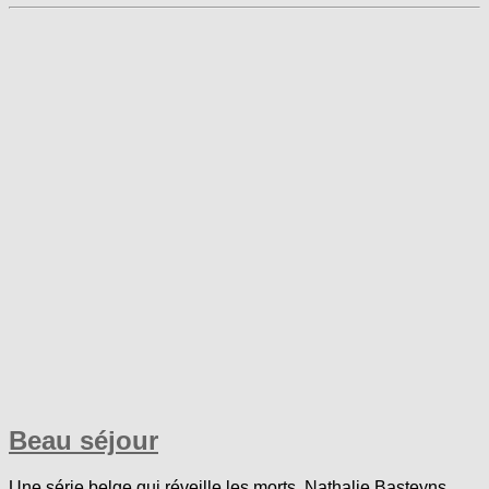
Beau séjour
Une série belge qui réveille les morts. Nathalie Basteyns