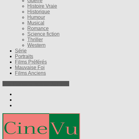
Guerre
Histoire Vraie
Historique
Humour
Musical
Romance
Science fiction
Thriller
Western
Série
Portraits
Films Préférés
Mauvaise Foi
Films Anciens
Nos Petites Critiques de Films