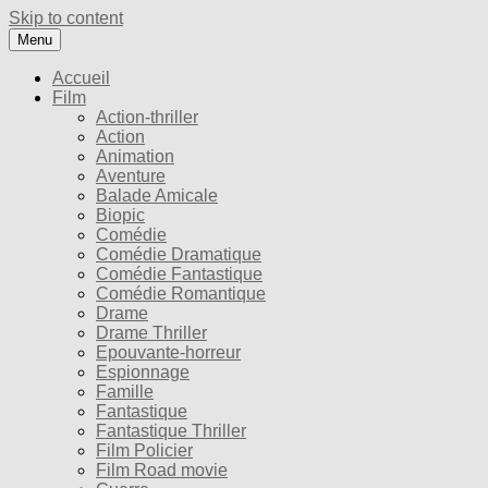
Skip to content
Menu
Accueil
Film
Action-thriller
Action
Animation
Aventure
Balade Amicale
Biopic
Comédie
Comédie Dramatique
Comédie Fantastique
Comédie Romantique
Drame
Drame Thriller
Epouvante-horreur
Espionnage
Famille
Fantastique
Fantastique Thriller
Film Policier
Film Road movie