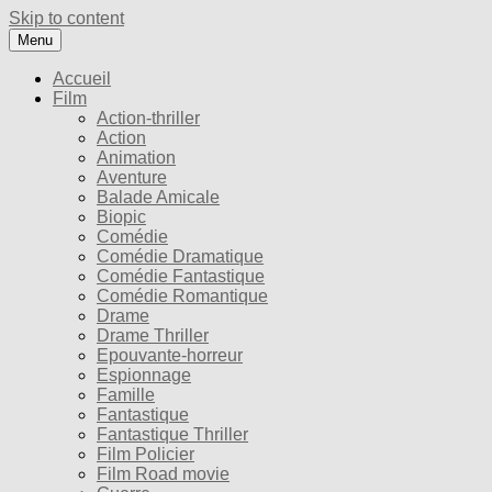
Skip to content
Menu
Accueil
Film
Action-thriller
Action
Animation
Aventure
Balade Amicale
Biopic
Comédie
Comédie Dramatique
Comédie Fantastique
Comédie Romantique
Drame
Drame Thriller
Epouvante-horreur
Espionnage
Famille
Fantastique
Fantastique Thriller
Film Policier
Film Road movie