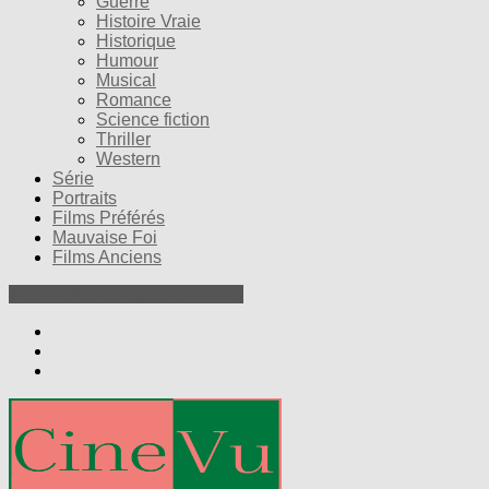
Guerre
Histoire Vraie
Historique
Humour
Musical
Romance
Science fiction
Thriller
Western
Série
Portraits
Films Préférés
Mauvaise Foi
Films Anciens
Nos Petites Critiques de Films