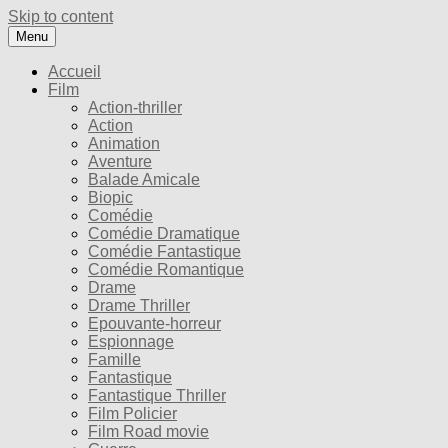
Skip to content
Menu
Accueil
Film
Action-thriller
Action
Animation
Aventure
Balade Amicale
Biopic
Comédie
Comédie Dramatique
Comédie Fantastique
Comédie Romantique
Drame
Drame Thriller
Epouvante-horreur
Espionnage
Famille
Fantastique
Fantastique Thriller
Film Policier
Film Road movie