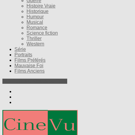
Guerre
Histoire Vraie
Historique
Humour
Musical
Romance
Science fiction
Thriller
Western
Série
Portraits
Films Préférés
Mauvaise Foi
Films Anciens
Nos Petites Critiques de Films