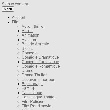
Skip to content
Menu
Accueil
Film
Action-thriller
Action
Animation
Aventure
Balade Amicale
Biopic
Comédie
Comédie Dramatique
Comédie Fantastique
Comédie Romantique
Drame
Drame Thriller
Epouvante-horreur
Espionnage
Famille
Fantastique
Fantastique Thriller
Film Policier
Film Road movie