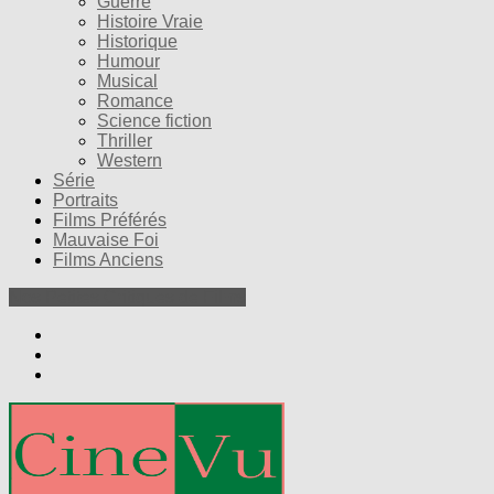
Guerre
Histoire Vraie
Historique
Humour
Musical
Romance
Science fiction
Thriller
Western
Série
Portraits
Films Préférés
Mauvaise Foi
Films Anciens
Nos Petites Critiques de Films