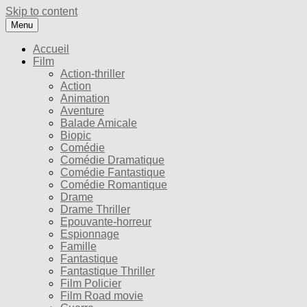
Skip to content
Menu
Accueil
Film
Action-thriller
Action
Animation
Aventure
Balade Amicale
Biopic
Comédie
Comédie Dramatique
Comédie Fantastique
Comédie Romantique
Drame
Drame Thriller
Epouvante-horreur
Espionnage
Famille
Fantastique
Fantastique Thriller
Film Policier
Film Road movie