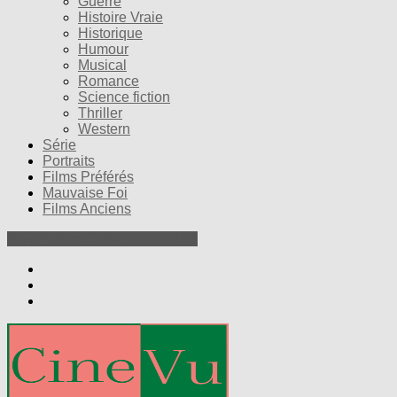
Guerre
Histoire Vraie
Historique
Humour
Musical
Romance
Science fiction
Thriller
Western
Série
Portraits
Films Préférés
Mauvaise Foi
Films Anciens
Nos Petites Critiques de Films