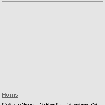
Horns
Réalisation Alexandre Aja Harry Potter fais-moi peur ! Oui