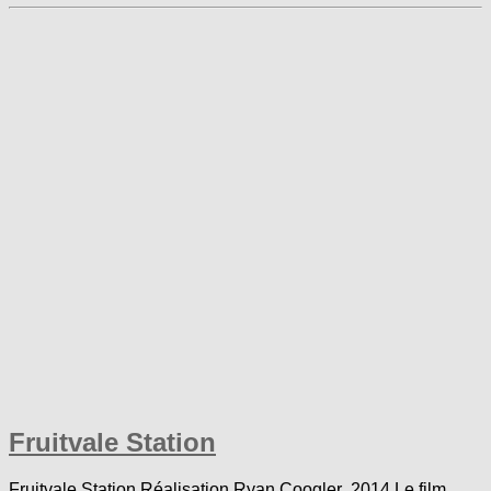
Fruitvale Station
Fruitvale Station Réalisation Ryan Coogler 2014 Le film