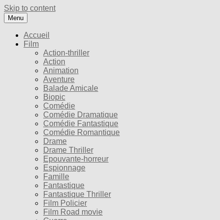
Skip to content
Menu
Accueil
Film
Action-thriller
Action
Animation
Aventure
Balade Amicale
Biopic
Comédie
Comédie Dramatique
Comédie Fantastique
Comédie Romantique
Drame
Drame Thriller
Epouvante-horreur
Espionnage
Famille
Fantastique
Fantastique Thriller
Film Policier
Film Road movie