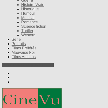
Guerre
Histoire Vraie
Historique
Humour
Musical
Romance
Science fiction
Thriller
Western
Série
Portraits
Films Préférés
Mauvaise Foi
Films Anciens
Nos Petites Critiques de Films