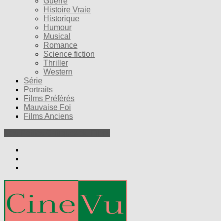
Guerre
Histoire Vraie
Historique
Humour
Musical
Romance
Science fiction
Thriller
Western
Série
Portraits
Films Préférés
Mauvaise Foi
Films Anciens
Nos Petites Critiques de Films