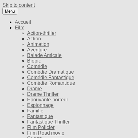
Skip to content
Menu
Accueil
Film
Action-thriller
Action
Animation
Aventure
Balade Amicale
Biopic
Comédie
Comédie Dramatique
Comédie Fantastique
Comédie Romantique
Drame
Drame Thriller
Epouvante-horreur
Espionnage
Famille
Fantastique
Fantastique Thriller
Film Policier
Film Road movie