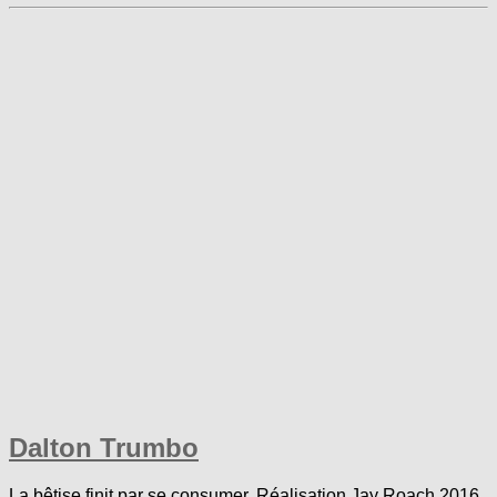
Dalton Trumbo
La bêtise finit par se consumer. Réalisation Jay Roach 2016