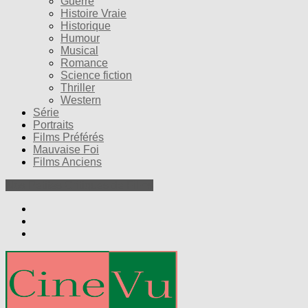
Guerre
Histoire Vraie
Historique
Humour
Musical
Romance
Science fiction
Thriller
Western
Série
Portraits
Films Préférés
Mauvaise Foi
Films Anciens
Nos Petites Critiques de Films