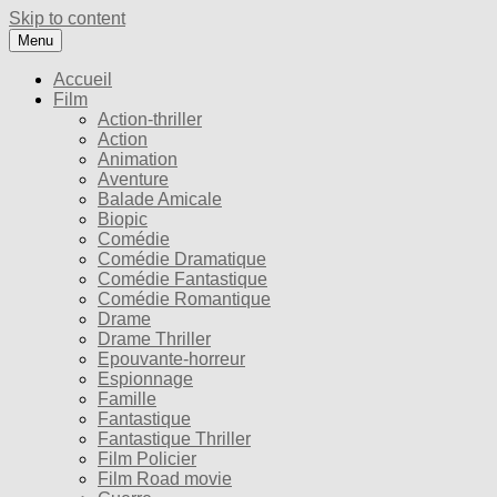
Skip to content
Menu
Accueil
Film
Action-thriller
Action
Animation
Aventure
Balade Amicale
Biopic
Comédie
Comédie Dramatique
Comédie Fantastique
Comédie Romantique
Drame
Drame Thriller
Epouvante-horreur
Espionnage
Famille
Fantastique
Fantastique Thriller
Film Policier
Film Road movie