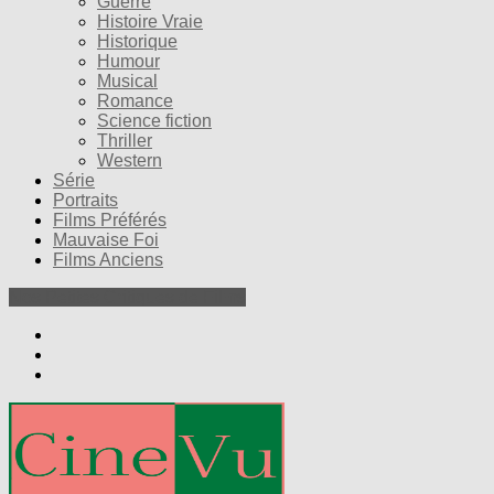
Guerre
Histoire Vraie
Historique
Humour
Musical
Romance
Science fiction
Thriller
Western
Série
Portraits
Films Préférés
Mauvaise Foi
Films Anciens
Nos Petites Critiques de Films