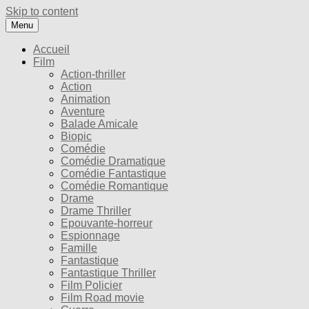
Skip to content
Menu
Accueil
Film
Action-thriller
Action
Animation
Aventure
Balade Amicale
Biopic
Comédie
Comédie Dramatique
Comédie Fantastique
Comédie Romantique
Drame
Drame Thriller
Epouvante-horreur
Espionnage
Famille
Fantastique
Fantastique Thriller
Film Policier
Film Road movie