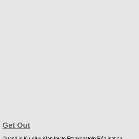
Get Out
Quand le Ku Klux Klan invite Frankenstein Réalisation