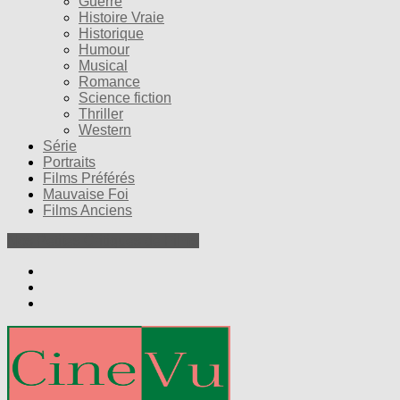
Guerre
Histoire Vraie
Historique
Humour
Musical
Romance
Science fiction
Thriller
Western
Série
Portraits
Films Préférés
Mauvaise Foi
Films Anciens
Nos Petites Critiques de Films