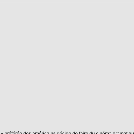
 » préférée des américains décide de faire du cinéma dramatiqu