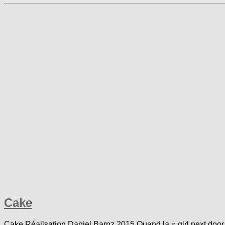
Cake
Cake Réalisation Daniel Barnz 2015 Quand la « girl next door