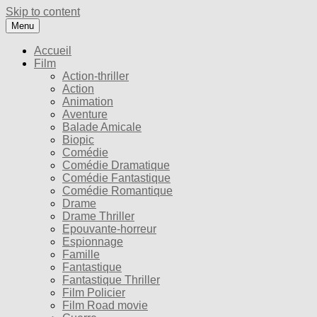
Skip to content
Menu
Accueil
Film
Action-thriller
Action
Animation
Aventure
Balade Amicale
Biopic
Comédie
Comédie Dramatique
Comédie Fantastique
Comédie Romantique
Drame
Drame Thriller
Epouvante-horreur
Espionnage
Famille
Fantastique
Fantastique Thriller
Film Policier
Film Road movie