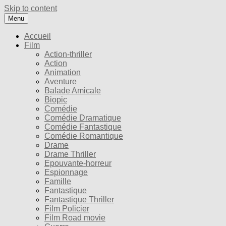
Skip to content
Menu
Accueil
Film
Action-thriller
Action
Animation
Aventure
Balade Amicale
Biopic
Comédie
Comédie Dramatique
Comédie Fantastique
Comédie Romantique
Drame
Drame Thriller
Epouvante-horreur
Espionnage
Famille
Fantastique
Fantastique Thriller
Film Policier
Film Road movie