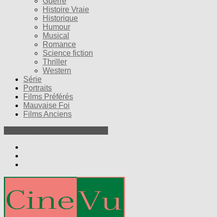
Guerre
Histoire Vraie
Historique
Humour
Musical
Romance
Science fiction
Thriller
Western
Série
Portraits
Films Préférés
Mauvaise Foi
Films Anciens
Nos Petites Critiques de Films