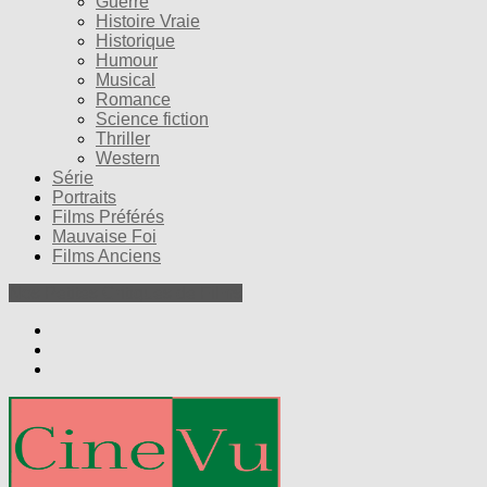
Guerre
Histoire Vraie
Historique
Humour
Musical
Romance
Science fiction
Thriller
Western
Série
Portraits
Films Préférés
Mauvaise Foi
Films Anciens
Nos Petites Critiques de Films