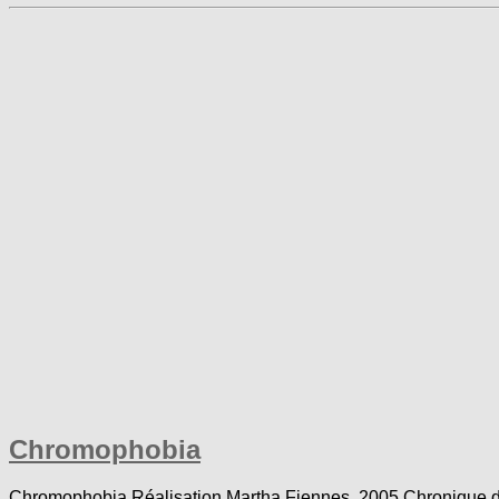
Chromophobia
Chromophobia Réalisation Martha Fiennes 2005 Chronique de v