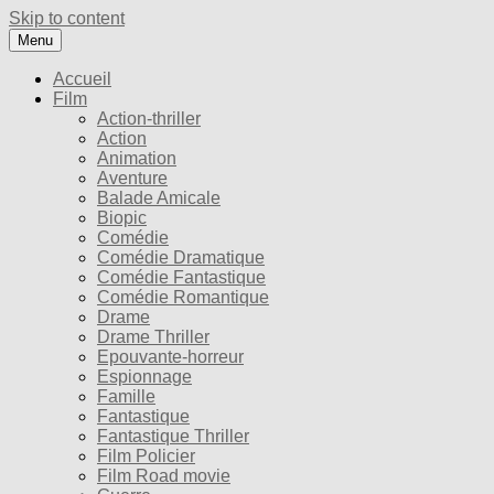
Skip to content
Menu
Accueil
Film
Action-thriller
Action
Animation
Aventure
Balade Amicale
Biopic
Comédie
Comédie Dramatique
Comédie Fantastique
Comédie Romantique
Drame
Drame Thriller
Epouvante-horreur
Espionnage
Famille
Fantastique
Fantastique Thriller
Film Policier
Film Road movie