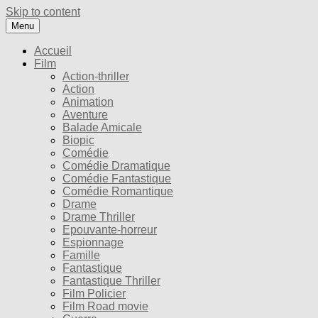
Skip to content
Menu
Accueil
Film
Action-thriller
Action
Animation
Aventure
Balade Amicale
Biopic
Comédie
Comédie Dramatique
Comédie Fantastique
Comédie Romantique
Drame
Drame Thriller
Epouvante-horreur
Espionnage
Famille
Fantastique
Fantastique Thriller
Film Policier
Film Road movie