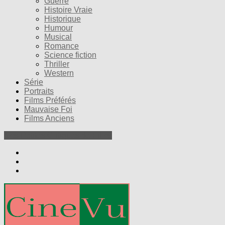
Guerre
Histoire Vraie
Historique
Humour
Musical
Romance
Science fiction
Thriller
Western
Série
Portraits
Films Préférés
Mauvaise Foi
Films Anciens
Nos Petites Critiques de Films