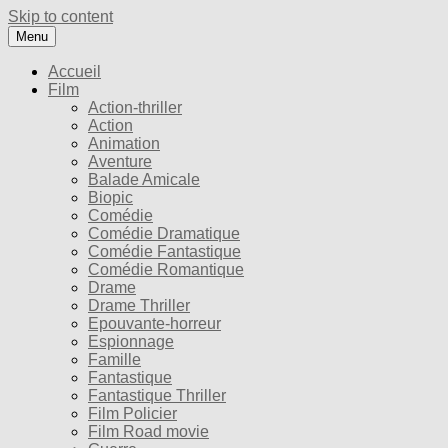
Skip to content
Menu
Accueil
Film
Action-thriller
Action
Animation
Aventure
Balade Amicale
Biopic
Comédie
Comédie Dramatique
Comédie Fantastique
Comédie Romantique
Drame
Drame Thriller
Epouvante-horreur
Espionnage
Famille
Fantastique
Fantastique Thriller
Film Policier
Film Road movie