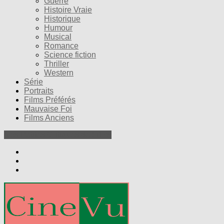
Guerre
Histoire Vraie
Historique
Humour
Musical
Romance
Science fiction
Thriller
Western
Série
Portraits
Films Préférés
Mauvaise Foi
Films Anciens
Nos Petites Critiques de Films