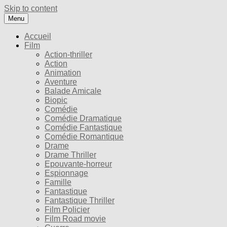
Skip to content
Menu
Accueil
Film
Action-thriller
Action
Animation
Aventure
Balade Amicale
Biopic
Comédie
Comédie Dramatique
Comédie Fantastique
Comédie Romantique
Drame
Drame Thriller
Epouvante-horreur
Espionnage
Famille
Fantastique
Fantastique Thriller
Film Policier
Film Road movie