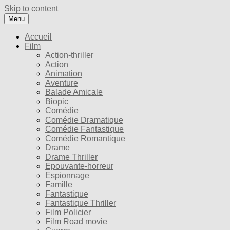
Skip to content
Menu
Accueil
Film
Action-thriller
Action
Animation
Aventure
Balade Amicale
Biopic
Comédie
Comédie Dramatique
Comédie Fantastique
Comédie Romantique
Drame
Drame Thriller
Epouvante-horreur
Espionnage
Famille
Fantastique
Fantastique Thriller
Film Policier
Film Road movie