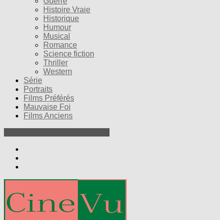
Guerre
Histoire Vraie
Historique
Humour
Musical
Romance
Science fiction
Thriller
Western
Série
Portraits
Films Préférés
Mauvaise Foi
Films Anciens
Nos Petites Critiques de Films