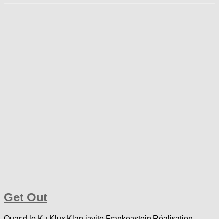
Get Out
Quand le Ku Klux Klan invite Frankenstein Réalisation