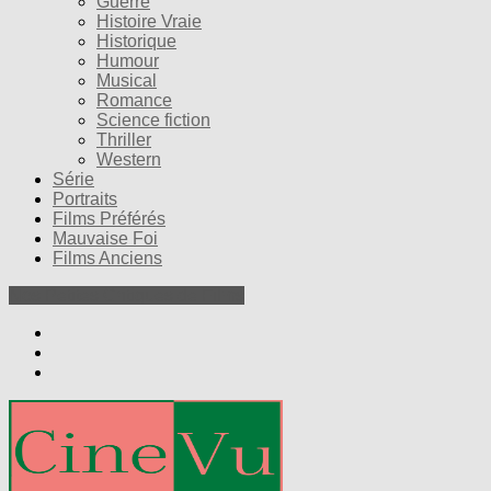
Guerre
Histoire Vraie
Historique
Humour
Musical
Romance
Science fiction
Thriller
Western
Série
Portraits
Films Préférés
Mauvaise Foi
Films Anciens
Nos Petites Critiques de Films