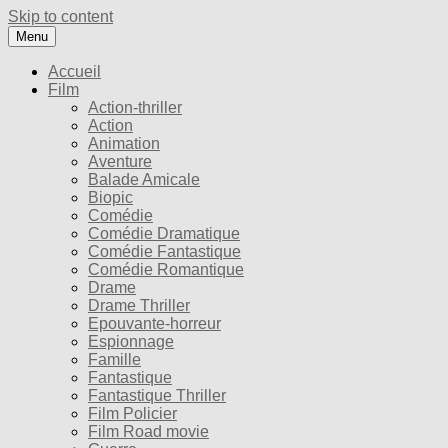
Skip to content
Menu
Accueil
Film
Action-thriller
Action
Animation
Aventure
Balade Amicale
Biopic
Comédie
Comédie Dramatique
Comédie Fantastique
Comédie Romantique
Drame
Drame Thriller
Epouvante-horreur
Espionnage
Famille
Fantastique
Fantastique Thriller
Film Policier
Film Road movie