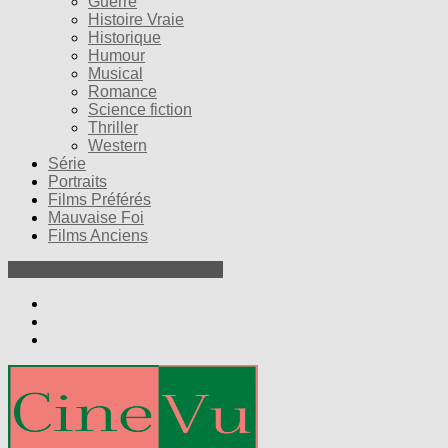
Guerre
Histoire Vraie
Historique
Humour
Musical
Romance
Science fiction
Thriller
Western
Série
Portraits
Films Préférés
Mauvaise Foi
Films Anciens
Nos Petites Critiques de Films