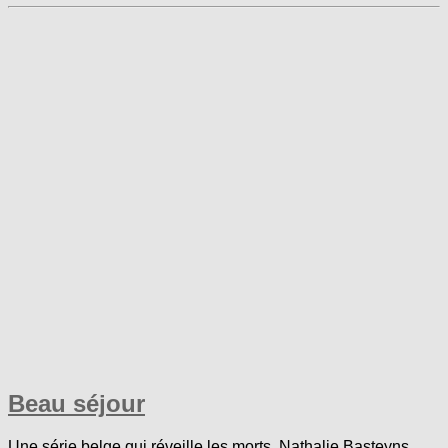
Beau séjour
Une série belge qui réveille les morts. Nathalie Basteyns