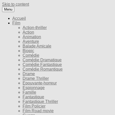
Skip to content
Menu
Accueil
Film
Action-thriller
Action
Animation
Aventure
Balade Amicale
Biopic
Comédie
Comédie Dramatique
Comédie Fantastique
Comédie Romantique
Drame
Drame Thriller
Epouvante-horreur
Espionnage
Famille
Fantastique
Fantastique Thriller
Film Policier
Film Road movie