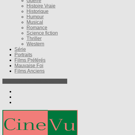
Guerre
Histoire Vraie
Historique
Humour
Musical
Romance
Science fiction
Thriller
Western
Série
Portraits
Films Préférés
Mauvaise Foi
Films Anciens
Nos Petites Critiques de Films