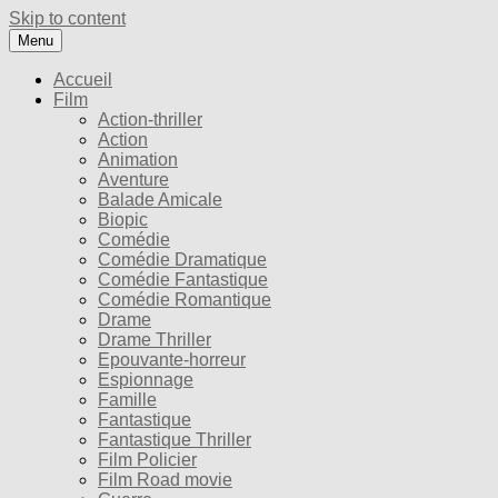
Skip to content
Menu
Accueil
Film
Action-thriller
Action
Animation
Aventure
Balade Amicale
Biopic
Comédie
Comédie Dramatique
Comédie Fantastique
Comédie Romantique
Drame
Drame Thriller
Epouvante-horreur
Espionnage
Famille
Fantastique
Fantastique Thriller
Film Policier
Film Road movie