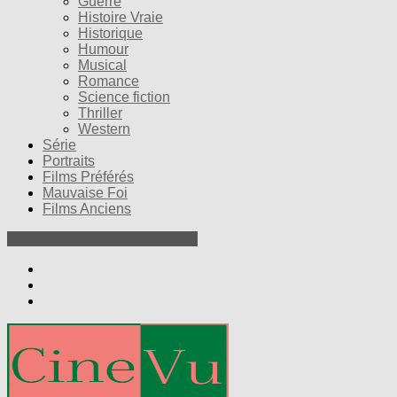
Guerre
Histoire Vraie
Historique
Humour
Musical
Romance
Science fiction
Thriller
Western
Série
Portraits
Films Préférés
Mauvaise Foi
Films Anciens
Nos Petites Critiques de Films