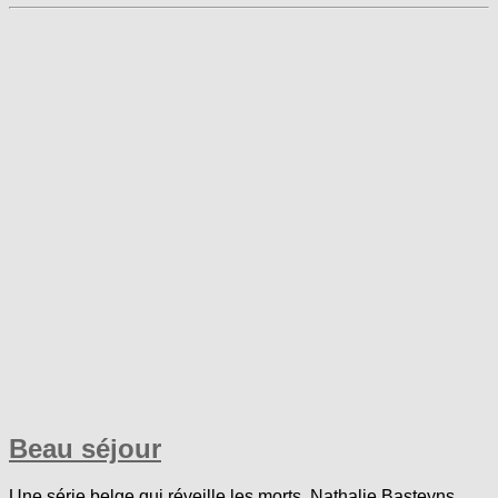
Beau séjour
Une série belge qui réveille les morts. Nathalie Basteyns