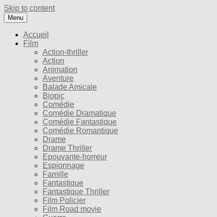
Skip to content
Menu
Accueil
Film
Action-thriller
Action
Animation
Aventure
Balade Amicale
Biopic
Comédie
Comédie Dramatique
Comédie Fantastique
Comédie Romantique
Drame
Drame Thriller
Epouvante-horreur
Espionnage
Famille
Fantastique
Fantastique Thriller
Film Policier
Film Road movie