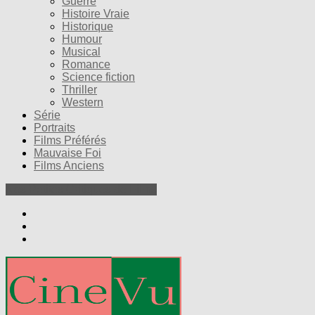
Guerre
Histoire Vraie
Historique
Humour
Musical
Romance
Science fiction
Thriller
Western
Série
Portraits
Films Préférés
Mauvaise Foi
Films Anciens
Nos Petites Critiques de Films