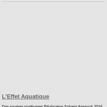
L’Effet Aquatique
Des sourires posthumes Réalisation Solveig Anspach 2016