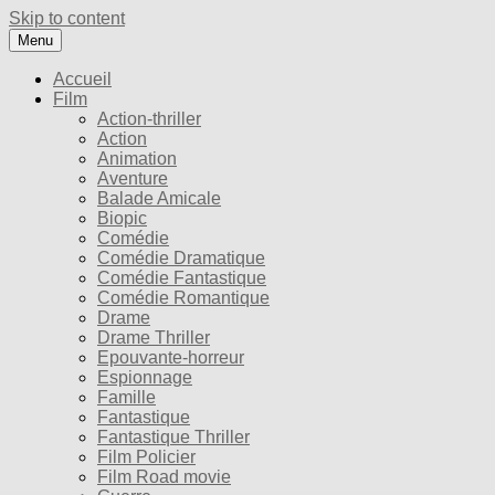
Skip to content
Menu
Accueil
Film
Action-thriller
Action
Animation
Aventure
Balade Amicale
Biopic
Comédie
Comédie Dramatique
Comédie Fantastique
Comédie Romantique
Drame
Drame Thriller
Epouvante-horreur
Espionnage
Famille
Fantastique
Fantastique Thriller
Film Policier
Film Road movie