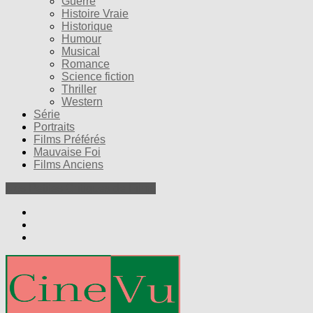
Guerre
Histoire Vraie
Historique
Humour
Musical
Romance
Science fiction
Thriller
Western
Série
Portraits
Films Préférés
Mauvaise Foi
Films Anciens
Nos Petites Critiques de Films