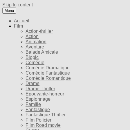
Skip to content
Menu
Accueil
Film
Action-thriller
Action
Animation
Aventure
Balade Amicale
Biopic
Comédie
Comédie Dramatique
Comédie Fantastique
Comédie Romantique
Drame
Drame Thriller
Epouvante-horreur
Espionnage
Famille
Fantastique
Fantastique Thriller
Film Policier
Film Road movie