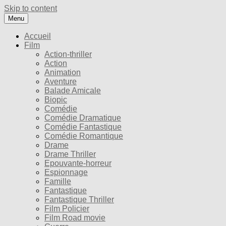
Skip to content
Menu
Accueil
Film
Action-thriller
Action
Animation
Aventure
Balade Amicale
Biopic
Comédie
Comédie Dramatique
Comédie Fantastique
Comédie Romantique
Drame
Drame Thriller
Epouvante-horreur
Espionnage
Famille
Fantastique
Fantastique Thriller
Film Policier
Film Road movie