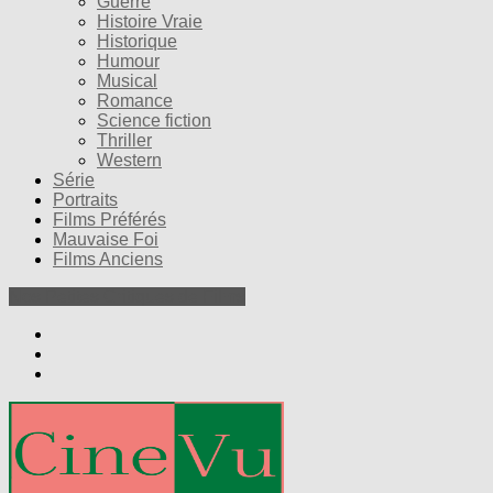
Guerre
Histoire Vraie
Historique
Humour
Musical
Romance
Science fiction
Thriller
Western
Série
Portraits
Films Préférés
Mauvaise Foi
Films Anciens
Nos Petites Critiques de Films