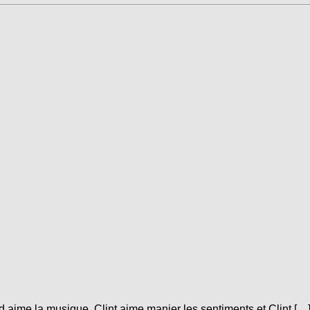
 aime la musique, Clint aime manier les sentiments et Clint […