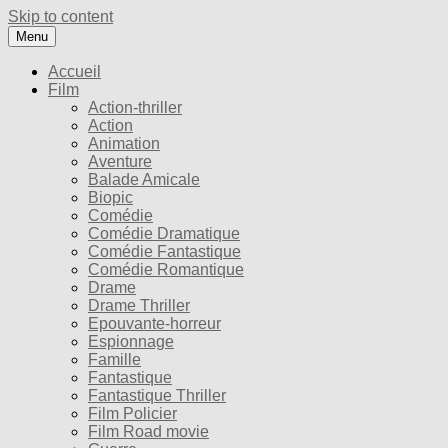
Skip to content
Menu
Accueil
Film
Action-thriller
Action
Animation
Aventure
Balade Amicale
Biopic
Comédie
Comédie Dramatique
Comédie Fantastique
Comédie Romantique
Drame
Drame Thriller
Epouvante-horreur
Espionnage
Famille
Fantastique
Fantastique Thriller
Film Policier
Film Road movie