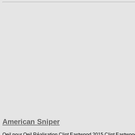
American Sniper
Oeil pour Oeil Réalisation Clint Eastwood 2015 Clint Eastwood