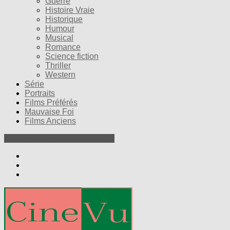
Guerre
Histoire Vraie
Historique
Humour
Musical
Romance
Science fiction
Thriller
Western
Série
Portraits
Films Préférés
Mauvaise Foi
Films Anciens
Nos Petites Critiques de Films