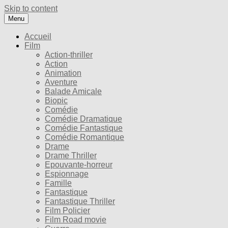
Skip to content
Menu
Accueil
Film
Action-thriller
Action
Animation
Aventure
Balade Amicale
Biopic
Comédie
Comédie Dramatique
Comédie Fantastique
Comédie Romantique
Drame
Drame Thriller
Epouvante-horreur
Espionnage
Famille
Fantastique
Fantastique Thriller
Film Policier
Film Road movie