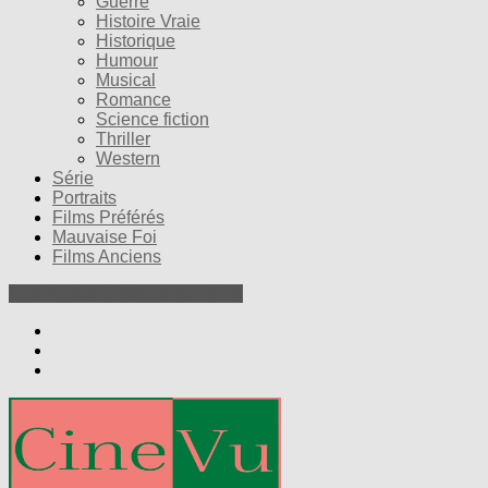
Guerre
Histoire Vraie
Historique
Humour
Musical
Romance
Science fiction
Thriller
Western
Série
Portraits
Films Préférés
Mauvaise Foi
Films Anciens
Nos Petites Critiques de Films