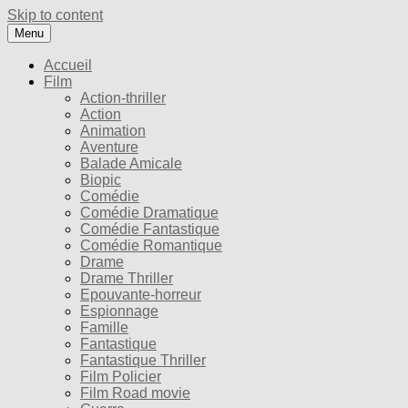
Skip to content
Menu
Accueil
Film
Action-thriller
Action
Animation
Aventure
Balade Amicale
Biopic
Comédie
Comédie Dramatique
Comédie Fantastique
Comédie Romantique
Drame
Drame Thriller
Epouvante-horreur
Espionnage
Famille
Fantastique
Fantastique Thriller
Film Policier
Film Road movie