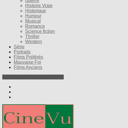
Guerre
Histoire Vraie
Historique
Humour
Musical
Romance
Science fiction
Thriller
Western
Série
Portraits
Films Préférés
Mauvaise Foi
Films Anciens
Nos Petites Critiques de Films