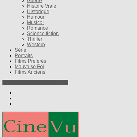
Guerre
Histoire Vraie
Historique
Humour
Musical
Romance
Science fiction
Thriller
Western
Série
Portraits
Films Préférés
Mauvaise Foi
Films Anciens
Nos Petites Critiques de Films