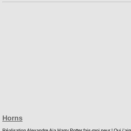
Horns
Réalisation Alexandre Aja Harry Potter fais-moi peur ! Oui 