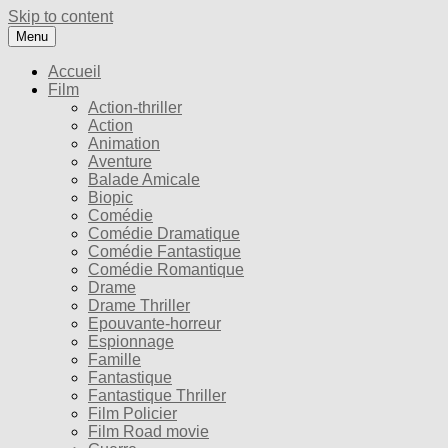
Skip to content
Menu
Accueil
Film
Action-thriller
Action
Animation
Aventure
Balade Amicale
Biopic
Comédie
Comédie Dramatique
Comédie Fantastique
Comédie Romantique
Drame
Drame Thriller
Epouvante-horreur
Espionnage
Famille
Fantastique
Fantastique Thriller
Film Policier
Film Road movie