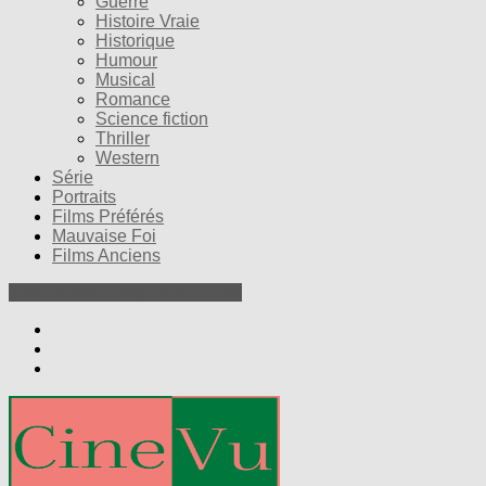
Guerre
Histoire Vraie
Historique
Humour
Musical
Romance
Science fiction
Thriller
Western
Série
Portraits
Films Préférés
Mauvaise Foi
Films Anciens
Nos Petites Critiques de Films