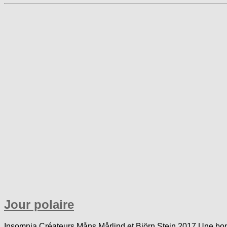
Jour polaire
Insomnia Créateurs Måns Mårlind et Björn Stein 2017 Une bonne