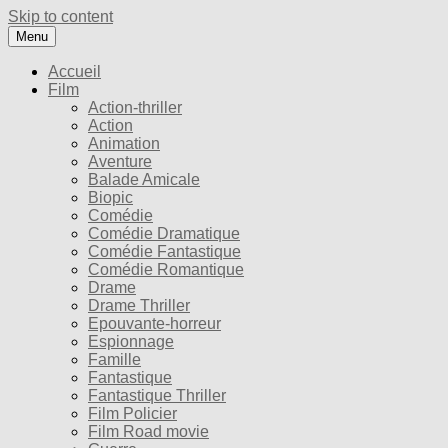
Skip to content
Menu
Accueil
Film
Action-thriller
Action
Animation
Aventure
Balade Amicale
Biopic
Comédie
Comédie Dramatique
Comédie Fantastique
Comédie Romantique
Drame
Drame Thriller
Epouvante-horreur
Espionnage
Famille
Fantastique
Fantastique Thriller
Film Policier
Film Road movie