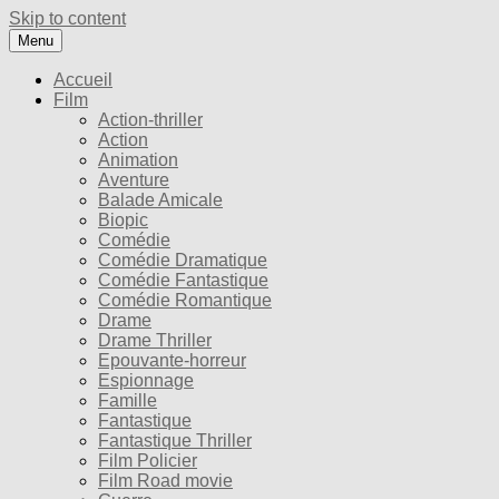
Skip to content
Menu
Accueil
Film
Action-thriller
Action
Animation
Aventure
Balade Amicale
Biopic
Comédie
Comédie Dramatique
Comédie Fantastique
Comédie Romantique
Drame
Drame Thriller
Epouvante-horreur
Espionnage
Famille
Fantastique
Fantastique Thriller
Film Policier
Film Road movie