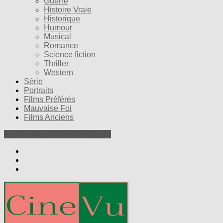
Guerre
Histoire Vraie
Historique
Humour
Musical
Romance
Science fiction
Thriller
Western
Série
Portraits
Films Préférés
Mauvaise Foi
Films Anciens
Nos Petites Critiques de Films