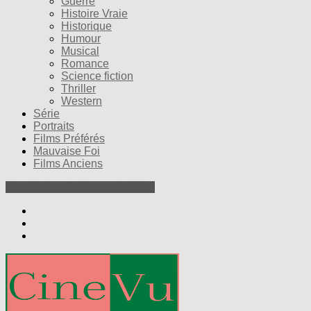
Guerre
Histoire Vraie
Historique
Humour
Musical
Romance
Science fiction
Thriller
Western
Série
Portraits
Films Préférés
Mauvaise Foi
Films Anciens
Nos Petites Critiques de Films