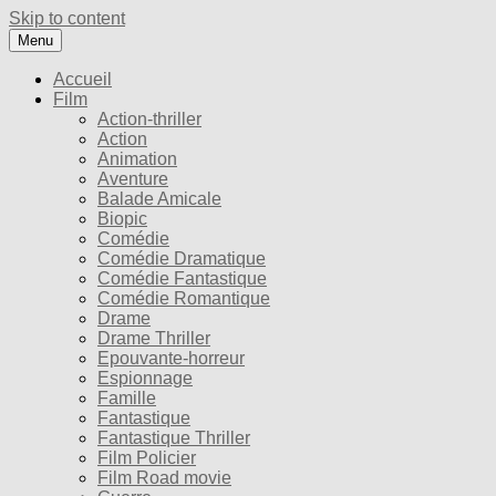
Skip to content
Menu
Accueil
Film
Action-thriller
Action
Animation
Aventure
Balade Amicale
Biopic
Comédie
Comédie Dramatique
Comédie Fantastique
Comédie Romantique
Drame
Drame Thriller
Epouvante-horreur
Espionnage
Famille
Fantastique
Fantastique Thriller
Film Policier
Film Road movie