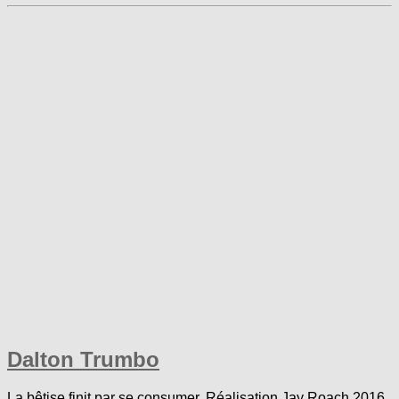
Dalton Trumbo
La bêtise finit par se consumer. Réalisation Jay Roach 2016