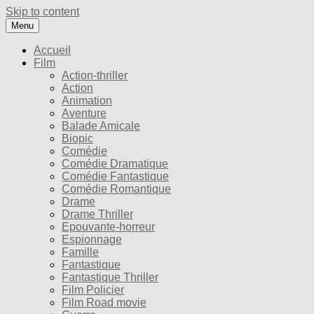
Skip to content
Menu
Accueil
Film
Action-thriller
Action
Animation
Aventure
Balade Amicale
Biopic
Comédie
Comédie Dramatique
Comédie Fantastique
Comédie Romantique
Drame
Drame Thriller
Epouvante-horreur
Espionnage
Famille
Fantastique
Fantastique Thriller
Film Policier
Film Road movie