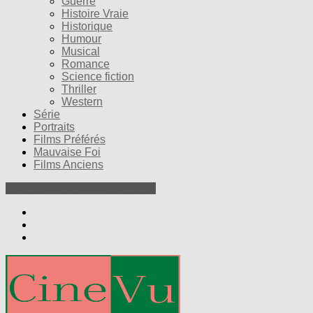
Guerre
Histoire Vraie
Historique
Humour
Musical
Romance
Science fiction
Thriller
Western
Série
Portraits
Films Préférés
Mauvaise Foi
Films Anciens
Nos Petites Critiques de Films