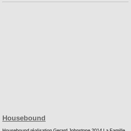
Housebound
Housebound réalisation Gerard Johnstone 2014 La Famille