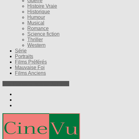
Guerre
Histoire Vraie
Historique
Humour
Musical
Romance
Science fiction
Thriller
Western
Série
Portraits
Films Préférés
Mauvaise Foi
Films Anciens
Nos Petites Critiques de Films