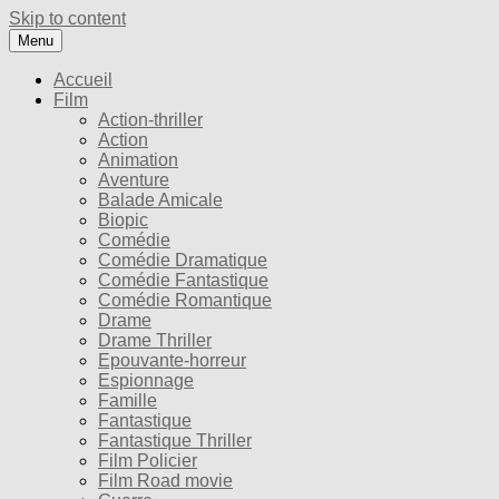
Skip to content
Menu
Accueil
Film
Action-thriller
Action
Animation
Aventure
Balade Amicale
Biopic
Comédie
Comédie Dramatique
Comédie Fantastique
Comédie Romantique
Drame
Drame Thriller
Epouvante-horreur
Espionnage
Famille
Fantastique
Fantastique Thriller
Film Policier
Film Road movie