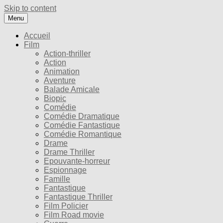
Skip to content
Menu
Accueil
Film
Action-thriller
Action
Animation
Aventure
Balade Amicale
Biopic
Comédie
Comédie Dramatique
Comédie Fantastique
Comédie Romantique
Drame
Drame Thriller
Epouvante-horreur
Espionnage
Famille
Fantastique
Fantastique Thriller
Film Policier
Film Road movie