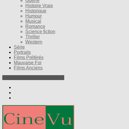
Guerre
Histoire Vraie
Historique
Humour
Musical
Romance
Science fiction
Thriller
Western
Série
Portraits
Films Préférés
Mauvaise Foi
Films Anciens
Nos Petites Critiques de Films