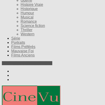
Guerre
Histoire Vraie
Historique
Humour
Musical
Romance
Science fiction
Thriller
Western
Série
Portraits
Films Préférés
Mauvaise Foi
Films Anciens
Nos Petites Critiques de Films