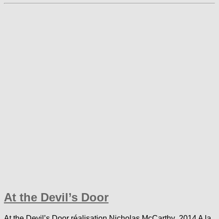
At the Devil’s Door
At the Devil’s Door réalisation Nicholas McCarthy 2014 A la