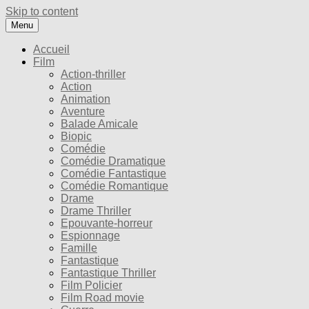
Skip to content
Menu
Accueil
Film
Action-thriller
Action
Animation
Aventure
Balade Amicale
Biopic
Comédie
Comédie Dramatique
Comédie Fantastique
Comédie Romantique
Drame
Drame Thriller
Epouvante-horreur
Espionnage
Famille
Fantastique
Fantastique Thriller
Film Policier
Film Road movie