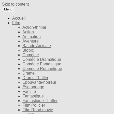
Skip to content
Menu
Accueil
Film
Action-thriller
Action
Animation
Aventure
Balade Amicale
Biopic
Comédie
Comédie Dramatique
Comédie Fantastique
Comédie Romantique
Drame
Drame Thriller
Epouvante-horreur
Espionnage
Famille
Fantastique
Fantastique Thriller
Film Policier
Film Road movie