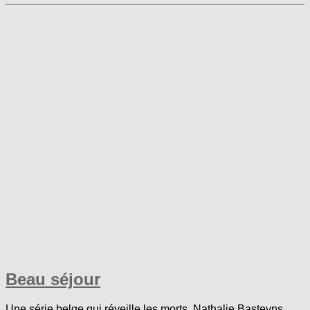
Beau séjour
Une série belge qui réveille les morts. Nathalie Basteyns