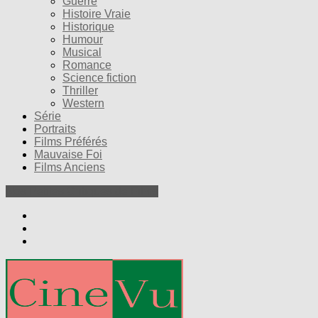
Guerre
Histoire Vraie
Historique
Humour
Musical
Romance
Science fiction
Thriller
Western
Série
Portraits
Films Préférés
Mauvaise Foi
Films Anciens
Nos Petites Critiques de Films