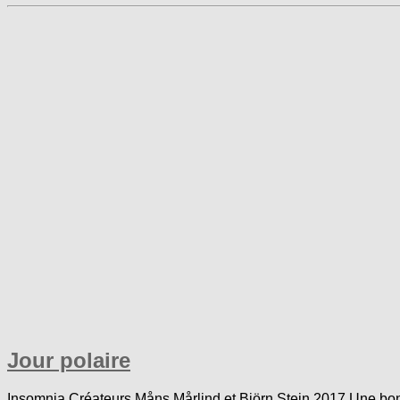
Jour polaire
Insomnia Créateurs Måns Mårlind et Björn Stein 2017 Une bonne