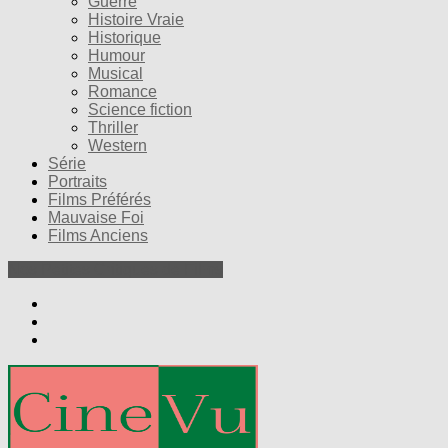
Guerre
Histoire Vraie
Historique
Humour
Musical
Romance
Science fiction
Thriller
Western
Série
Portraits
Films Préférés
Mauvaise Foi
Films Anciens
Nos Petites Critiques de Films