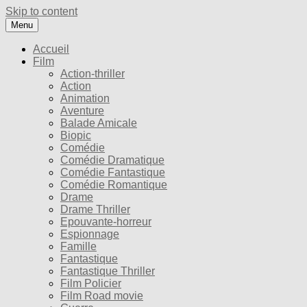
Skip to content
Menu
Accueil
Film
Action-thriller
Action
Animation
Aventure
Balade Amicale
Biopic
Comédie
Comédie Dramatique
Comédie Fantastique
Comédie Romantique
Drame
Drame Thriller
Epouvante-horreur
Espionnage
Famille
Fantastique
Fantastique Thriller
Film Policier
Film Road movie