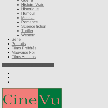
Guerre
Histoire Vraie
Historique
Humour
Musical
Romance
Science fiction
Thriller
Western
Série
Portraits
Films Préférés
Mauvaise Foi
Films Anciens
Nos Petites Critiques de Films