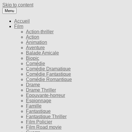
Skip to content
Menu
Accueil
Film
Action-thriller
Action
Animation
Aventure
Balade Amicale
Biopic
Comédie
Comédie Dramatique
Comédie Fantastique
Comédie Romantique
Drame
Drame Thriller
Epouvante-horreur
Espionnage
Famille
Fantastique
Fantastique Thriller
Film Policier
Film Road movie