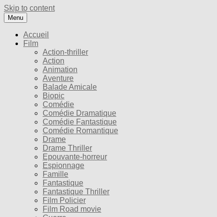
Skip to content
Menu
Accueil
Film
Action-thriller
Action
Animation
Aventure
Balade Amicale
Biopic
Comédie
Comédie Dramatique
Comédie Fantastique
Comédie Romantique
Drame
Drame Thriller
Epouvante-horreur
Espionnage
Famille
Fantastique
Fantastique Thriller
Film Policier
Film Road movie