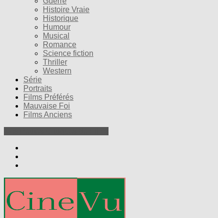
Guerre
Histoire Vraie
Historique
Humour
Musical
Romance
Science fiction
Thriller
Western
Série
Portraits
Films Préférés
Mauvaise Foi
Films Anciens
Nos Petites Critiques de Films