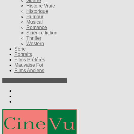
Guerre
Histoire Vraie
Historique
Humour
Musical
Romance
Science fiction
Thriller
Western
Série
Portraits
Films Préférés
Mauvaise Foi
Films Anciens
Nos Petites Critiques de Films