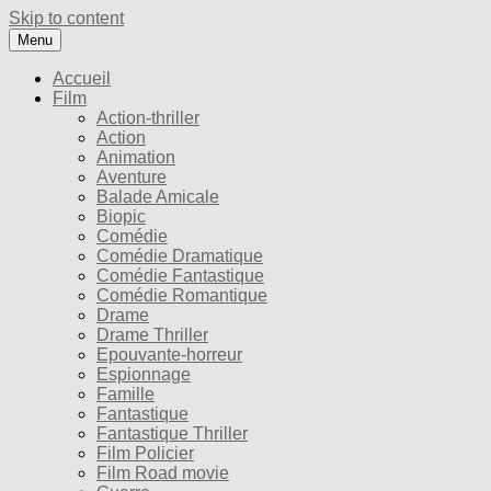
Skip to content
Menu
Accueil
Film
Action-thriller
Action
Animation
Aventure
Balade Amicale
Biopic
Comédie
Comédie Dramatique
Comédie Fantastique
Comédie Romantique
Drame
Drame Thriller
Epouvante-horreur
Espionnage
Famille
Fantastique
Fantastique Thriller
Film Policier
Film Road movie