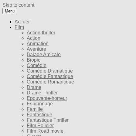
Skip to content
Menu
Accueil
Film
Action-thriller
Action
Animation
Aventure
Balade Amicale
Biopic
Comédie
Comédie Dramatique
Comédie Fantastique
Comédie Romantique
Drame
Drame Thriller
Epouvante-horreur
Espionnage
Famille
Fantastique
Fantastique Thriller
Film Policier
Film Road movie