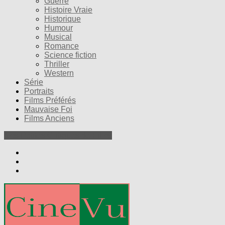
Guerre
Histoire Vraie
Historique
Humour
Musical
Romance
Science fiction
Thriller
Western
Série
Portraits
Films Préférés
Mauvaise Foi
Films Anciens
Nos Petites Critiques de Films