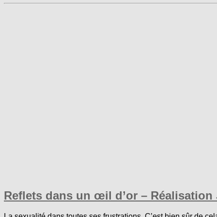
Reflets dans un œil d’or – Réalisatio
La sexualité dans toutes ses frustrations. C’est bien sûr de ce