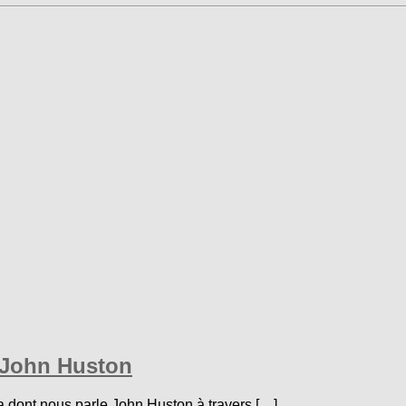
n John Huston
la dont nous parle John Huston à travers […]