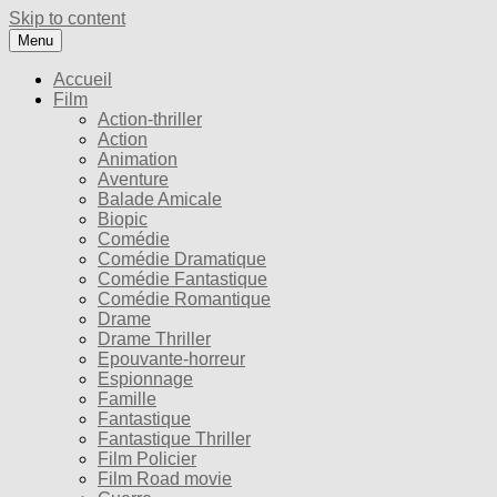
Skip to content
Menu
Accueil
Film
Action-thriller
Action
Animation
Aventure
Balade Amicale
Biopic
Comédie
Comédie Dramatique
Comédie Fantastique
Comédie Romantique
Drame
Drame Thriller
Epouvante-horreur
Espionnage
Famille
Fantastique
Fantastique Thriller
Film Policier
Film Road movie