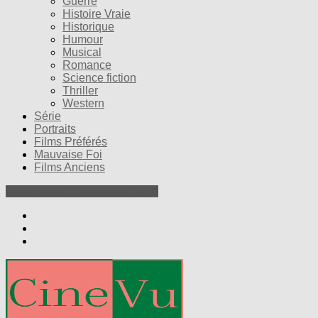
Guerre
Histoire Vraie
Historique
Humour
Musical
Romance
Science fiction
Thriller
Western
Série
Portraits
Films Préférés
Mauvaise Foi
Films Anciens
Nos Petites Critiques de Films