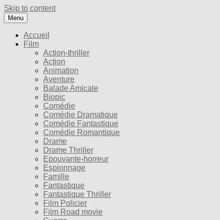
Skip to content
Menu
Accueil
Film
Action-thriller
Action
Animation
Aventure
Balade Amicale
Biopic
Comédie
Comédie Dramatique
Comédie Fantastique
Comédie Romantique
Drame
Drame Thriller
Epouvante-horreur
Espionnage
Famille
Fantastique
Fantastique Thriller
Film Policier
Film Road movie