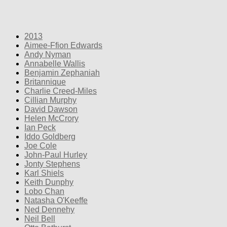
2013
Aimee-Ffion Edwards
Andy Nyman
Annabelle Wallis
Benjamin Zephaniah
Britannique
Charlie Creed-Miles
Cillian Murphy
David Dawson
Helen McCrory
Ian Peck
Iddo Goldberg
Joe Cole
John-Paul Hurley
Jonty Stephens
Karl Shiels
Keith Dunphy
Lobo Chan
Natasha O'Keeffe
Ned Dennehy
Neil Bell