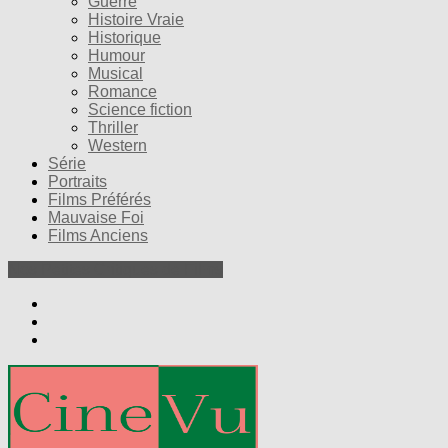
Guerre
Histoire Vraie
Historique
Humour
Musical
Romance
Science fiction
Thriller
Western
Série
Portraits
Films Préférés
Mauvaise Foi
Films Anciens
Nos Petites Critiques de Films