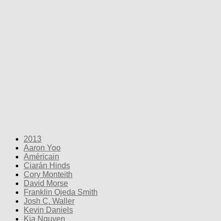
2013
Aaron Yoo
Américain
Ciarán Hinds
Cory Monteith
David Morse
Franklin Ojeda Smith
Josh C. Waller
Kevin Daniels
Kia Nguyen