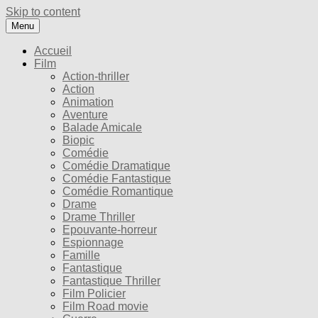
Skip to content
Menu
Accueil
Film
Action-thriller
Action
Animation
Aventure
Balade Amicale
Biopic
Comédie
Comédie Dramatique
Comédie Fantastique
Comédie Romantique
Drame
Drame Thriller
Epouvante-horreur
Espionnage
Famille
Fantastique
Fantastique Thriller
Film Policier
Film Road movie