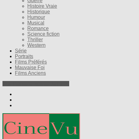
Guerre
Histoire Vraie
Historique
Humour
Musical
Romance
Science fiction
Thriller
Western
Série
Portraits
Films Préférés
Mauvaise Foi
Films Anciens
Nos Petites Critiques de Films