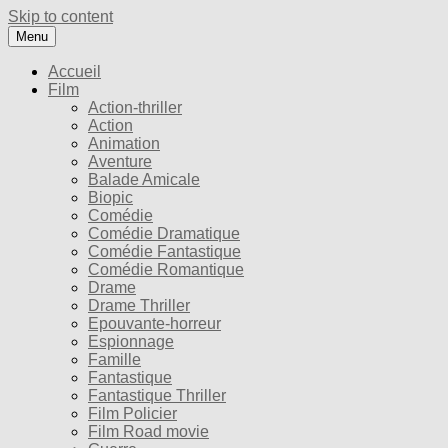
Skip to content
Menu
Accueil
Film
Action-thriller
Action
Animation
Aventure
Balade Amicale
Biopic
Comédie
Comédie Dramatique
Comédie Fantastique
Comédie Romantique
Drame
Drame Thriller
Epouvante-horreur
Espionnage
Famille
Fantastique
Fantastique Thriller
Film Policier
Film Road movie