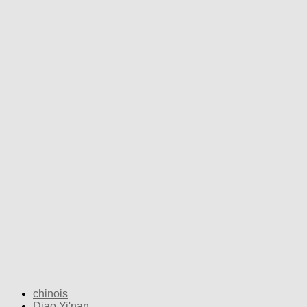
chinois
Diao Yi'nan