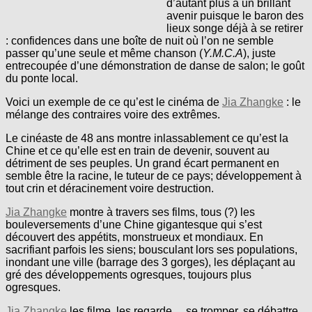
d’autant plus à un brillant
avenir puisque le baron des
lieux songe déjà à se retirer
: confidences dans une boîte de nuit où l’on ne semble
passer qu’une seule et même chanson (
Y.M.C.A
), juste
entrecoupée d’une démonstration de danse de salon; le goût
du ponte local.
Voici un exemple de ce qu’est le cinéma de
Jia Zhangke
: le
mélange des contraires voire des extrêmes.
Le cinéaste de 48 ans montre inlassablement ce qu’est la
Chine et ce qu’elle est en train de devenir, souvent au
détriment de ses peuples. Un grand écart permanent en
semble être la racine, le tuteur de ce pays; développement à
tout crin et déracinement voire destruction.
Jia Zhangke
montre à travers ses films, tous (?) les
bouleversements d’une Chine gigantesque qui s’est
découvert des appétits, monstrueux et mondiaux. En
sacrifiant parfois les siens; bousculant lors ses populations,
inondant une ville (barrage des 3 gorges), les déplaçant au
gré des développements ogresques, toujours plus
ogresques.
Jia Zhangke
les filme, les regarde… se tromper, se débattre,