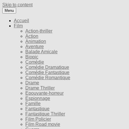
Skip to content
Menu
Accueil
Film
Action-thriller
Action
Animation
Aventure
Balade Amicale
Biopic
Comédie
Comédie Dramatique
Comédie Fantastique
Comédie Romantique
Drame
Drame Thriller
Epouvante-horreur
Espionnage
Famille
Fantastique
Fantastique Thriller
Film Policier
Film Road movie