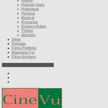
Guerre
Histoire Vraie
Historique
Humour
Musical
Romance
Science fiction
Thriller
Western
Série
Portraits
Films Préférés
Mauvaise Foi
Films Anciens
Nos Petites Critiques de Films