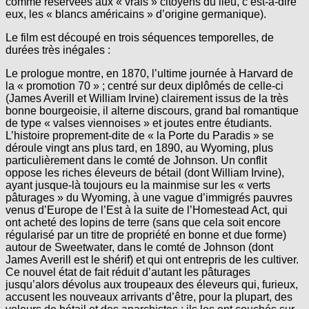
comme réservées aux « vrais » citoyens du lieu, c’est-à-dire
eux, les « blancs américains » d’origine germanique).
Le film est découpé en trois séquences temporelles, de
durées très inégales :
Le prologue montre, en 1870, l’ultime journée à Harvard de
la « promotion 70 » ; centré sur deux diplômés de celle-ci
(James Averill et William Irvine) clairement issus de la très
bonne bourgeoisie, il alterne discours, grand bal romantique
de type « valses viennoises » et joutes entre étudiants.
L’histoire proprement-dite de « la Porte du Paradis » se
déroule vingt ans plus tard, en 1890, au Wyoming, plus
particulièrement dans le comté de Johnson. Un conflit
oppose les riches éleveurs de bétail (dont William Irvine),
ayant jusque-là toujours eu la mainmise sur les « verts
pâturages » du Wyoming, à une vague d’immigrés pauvres
venus d’Europe de l’Est à la suite de l’Homestead Act, qui
ont acheté des lopins de terre (sans que cela soit encore
régularisé par un titre de propriété en bonne et due forme)
autour de Sweetwater, dans le comté de Johnson (dont
James Averill est le shérif) et qui ont entrepris de les cultiver.
Ce nouvel état de fait réduit d’autant les pâturages
jusqu’alors dévolus aux troupeaux des éleveurs qui, furieux,
accusent les nouveaux arrivants d’être, pour la plupart, des