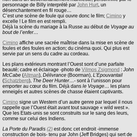
personnage de Billy interprété par
John Hurt
, un
désenchantement en fil rouge…
C’est une scène de foule qui ouvre donc le film;
Cimino
y
excelle ! Le film en est rempli.
Déjà la scène du mariage à la Russe au début de
Voyage au
bout de l’enfer
…
Cimino
affiche une sacrée maîtrise dans la mise en scène de
foules et des foules en action; du cinéma quoi. Qui plus est
servie par un sens du cadre au cordeau.
Les plans extérieurs montrant l’Ouest sont d’une parfaite
beauté; cadre et éclairage -photo de
Vilmos Zsigmond
:
John
McCabe
(
Altman
),
Délivrance
(Boorman),
L’Epouvantail
(
Schatzberg
),
The Deer Hunter
…- sont à l’unisson pour
emporter au cœur du film. Déjà dans
le Voyage
… les plans
enneigés et autres scènes de chasse étaient captivants.
Cimino
signe un Western d’un autre genre par lequel il nous
rappelle que l’Ouest était avant tout sauvage « wild west ».
Que les Etats-unis se sont construits sur le sang des leurs,
comme sur celui des Indiens.
La Porte du Paradis
(2)
est donc cet endroit -immense
construction de bois- tenu par John (Jeff Bridges) qui sert de