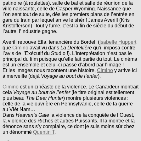
patinoire (à roulettes), salle de bal et salle de réunion de la
ville naissante, celle de Casper Wyoming. Naissance que
l’on sent tout de suite, dès les premiers plans de l’entrée en
gare du train par lequel arrive le shérif James Averill (Kris
Kristofferson) : tout y fume, c’est la fin de siècle du début de
l’autre, l’industrie gagne.
Averill retrouve Ella, tenancière du Bordel, (
Isabelle Huppert
que
Cimino
avait vu dans
La Dentellière
qu’il imposa contre
l’avis de l’Exécutif du Studio !). L’interprétation n’est pas le
principal du film puisque qu’elle fait partie du tout. Le cinéma
est un ensemble et celui-ci passe d’abord par l’image !
Et les images nous racontent une histoire,
Cimino
y arrive ici
à merveille (déjà
Voyage au bout de l’enfer
).
Cimino
est un cinéaste de la violence. Le Canardeur montrait
cela
Voyage au bout de l’enfer
(le titre original est tellement
plus beau
The Deer Hunter
) montre plusieurs violences :
celle de la vie ouvrière en Pennsylvanie, celle de la guerre
au Viêt Nam…
Dans
Heaven’s Gate
la violence de la conquête de l’Ouest,
la violence des Riches et autres Puissants. Il la montre et la
dénonce sans s’y complaire, ce dont je suis moins sûr chez
un dénommé
Quentin T
.