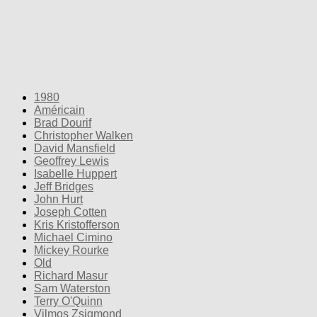
1980
Américain
Brad Dourif
Christopher Walken
David Mansfield
Geoffrey Lewis
Isabelle Huppert
Jeff Bridges
John Hurt
Joseph Cotten
Kris Kristofferson
Michael Cimino
Mickey Rourke
Old
Richard Masur
Sam Waterston
Terry O'Quinn
Vilmos Zsigmond