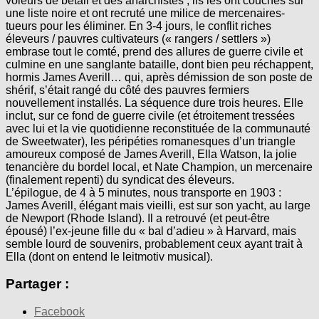
voleurs de bétail et des anarchistes ; ils les ont couchés sur
une liste noire et ont recruté une milice de mercenaires-
tueurs pour les éliminer. En 3-4 jours, le conflit riches
éleveurs / pauvres cultivateurs (« rangers / settlers »)
embrase tout le comté, prend des allures de guerre civile et
culmine en une sanglante bataille, dont bien peu réchappent,
hormis James Averill… qui, après démission de son poste de
shérif, s’était rangé du côté des pauvres fermiers
nouvellement installés. La séquence dure trois heures. Elle
inclut, sur ce fond de guerre civile (et étroitement tressées
avec lui et la vie quotidienne reconstituée de la communauté
de Sweetwater), les péripéties romanesques d’un triangle
amoureux composé de James Averill, Ella Watson, la jolie
tenancière du bordel local, et Nate Champion, un mercenaire
(finalement repenti) du syndicat des éleveurs.
L’épilogue, de 4 à 5 minutes, nous transporte en 1903 :
James Averill, élégant mais vieilli, est sur son yacht, au large
de Newport (Rhode Island). Il a retrouvé (et peut-être
épousé) l’ex-jeune fille du « bal d’adieu » à Harvard, mais
semble lourd de souvenirs, probablement ceux ayant trait à
Ella (dont on entend le leitmotiv musical).
Partager :
Facebook