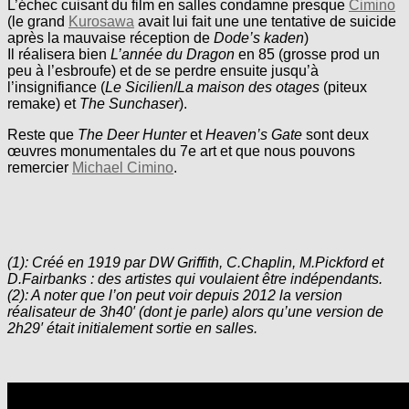
L’échec cuisant du film en salles condamne presque
Cimino
(le grand
Kurosawa
avait lui fait une une tentative de suicide
après la mauvaise réception de
Dode’s kaden
)
Il réalisera bien
L’année du Dragon
en 85 (grosse prod un
peu à l’esbroufe) et de se perdre ensuite jusqu’à
l’insignifiance (
Le Sicilien
/
La maison des otages
(piteux
remake) et
The Sunchaser
).
Reste que
The Deer Hunter
et
Heaven’s Gate
sont deux
œuvres monumentales du 7e art et que nous pouvons
remercier
Michael Cimino
.
(1): Créé en 1919 par DW Griffith, C.Chaplin, M.Pickford et
D.Fairbanks : des artistes qui voulaient être indépendants.
(2): A noter que l’on peut voir depuis 2012 la version
réalisateur de 3h40′ (dont je parle) alors qu’une version de
2h29′ était initialement sortie en salles.